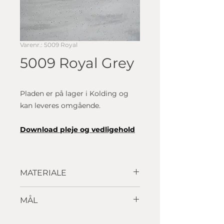
Varenr.: 5009 Royal
5009 Royal Grey
Pladen er på lager i Kolding og
kan leveres omgående.
D
ownload p
leje og vedligehold
MATERIALE
Solid surface
MÅL
3660 x 760 x 12,3mm