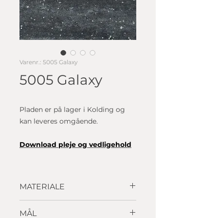
Varenr.: 5005 Galaxy
5005 Galaxy
Pladen er på lager i Kolding og
kan leveres omgående.
D
ownload p
leje og vedligehold
MATERIALE
Solid surface
MÅL