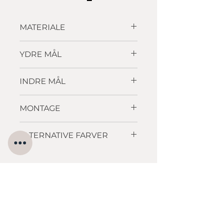
MATERIALE
Granitek
YDRE MÅL
744 x 424 mm
INDRE MÅL
720 x 400 x 200mm
MONTAGE
Underlimning
ALTERNATIVE FARVER
grå
,
kaffe