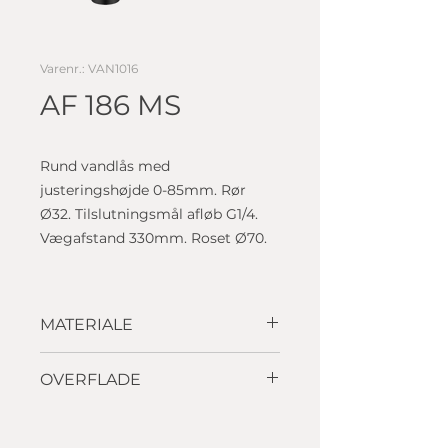
Varenr.: VAN1016
AF 186 MS
Rund vandlås med
justeringshøjde 0-85mm. Rør
Ø32. Tilslutningsmål afløb G1/4.
Vægafstand 330mm. Roset Ø70.
MATERIALE
Messing
OVERFLADE
Mat sort, pvd