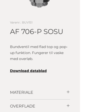
Varenr.: BUV151
AF 706-P SOSU
Bundventil med flad top og pop-
up funktion. Fungerer til vaske
med overløb.
D
ownload datablad
MATERIALE
Messing
OVERFLADE