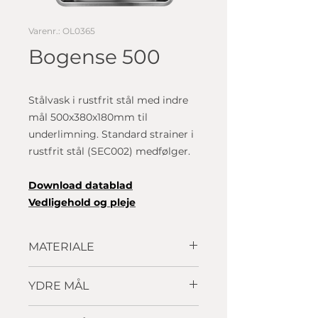
Varenr.: OL0365
Bogense 500
Stålvask i rustfrit stål med indre
mål 500x380x180mm til
underlimning. Standard strainer i
rustfrit stål (SEC002) medfølger.
D
ownload datablad
Vedligehold og pleje
MATERIALE
Rustfrit stål
YDRE MÅL
540 x 420mm