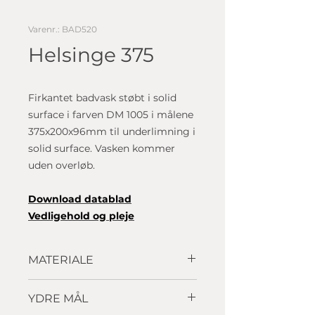
Varenr.: BAD520
Helsinge 375
Firkantet badvask støbt i solid
surface i farven DM 1005 i målene
375x200x96mm til underlimning i
solid surface. Vasken kommer
uden overløb.
D
ownload datablad
Vedligehold og pleje
MATERIALE
Solid surface
YDRE MÅL