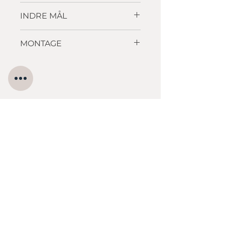
410 x 235 x 115mm
INDRE MÅL
375 x 200 x 96mm
MONTAGE
Underlimning