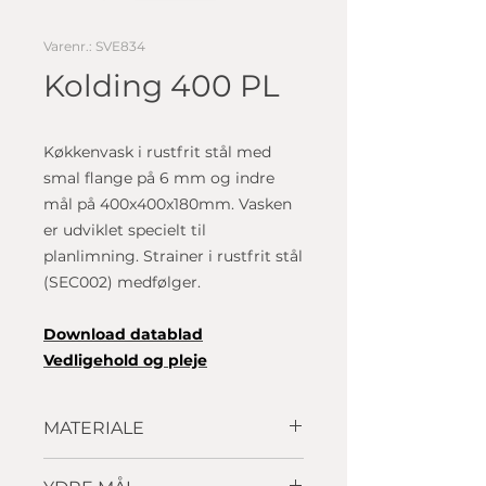
Varenr.: SVE834
Kolding 400 PL
Køkkenvask i rustfrit stål med
smal flange på 6 mm og indre
mål på 400x400x180mm. Vasken
er udviklet specielt til
planlimning. Strainer i rustfrit stål
(SEC002) medfølger.
D
ownload datablad
Vedligehold og pleje
MATERIALE
Rustfrit stål