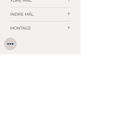
YDRE MÅL
412 x 412 mm
INDRE MÅL
400 x 400 x 180mm
MONTAGE
Underlimning