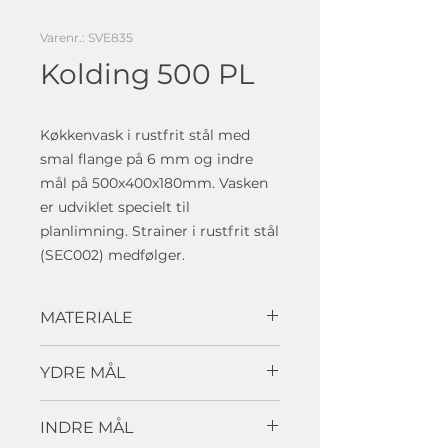
Varenr.: SVE835
Kolding 500 PL
Køkkenvask i rustfrit stål med
smal flange på 6 mm og indre
mål på 500x400x180mm. Vasken
er udviklet specielt til
planlimning. Strainer i rustfrit stål
(SEC002) medfølger.
MATERIALE
Rustfrit stål
YDRE MÅL
512 x 412 mm
INDRE MÅL