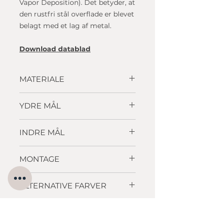
Vapor Deposition). Det betyder, at
den rustfri stål overflade er blevet
belagt med et lag af metal.
Download datablad
MATERIALE
Rustfrit stål
YDRE MÅL
505 x 550 mm
INDRE MÅL
500 x 380 x 180mm
MONTAGE
Ilægning / planlimning
ALTERNATIVE FARVER
kobber
,
sort