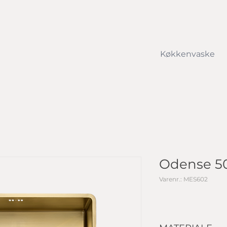
Køkkenvaske
Odense 5
Varenr.: MES602