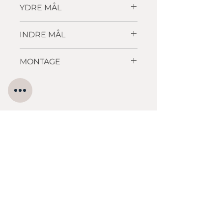
YDRE MÅL
500 x 288
INDRE MÅL
472 x 260 x 123mm
MONTAGE
Underlimning