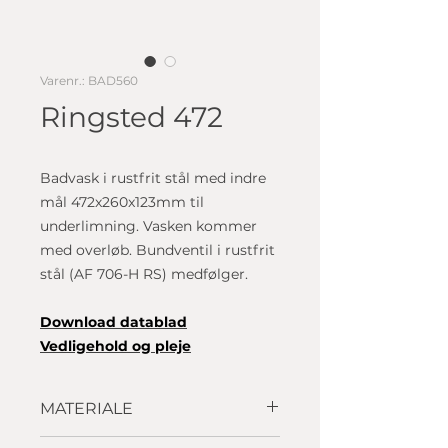
Varenr.: BAD560
Ringsted 472
Badvask i rustfrit stål med indre
mål 472x260x123mm til
underlimning. Vasken kommer
med overløb. Bundventil i rustfrit
stål (AF 706-H RS) medfølger.
D
ownload datablad
Vedligehold og pleje
MATERIALE
Rustfrit stål