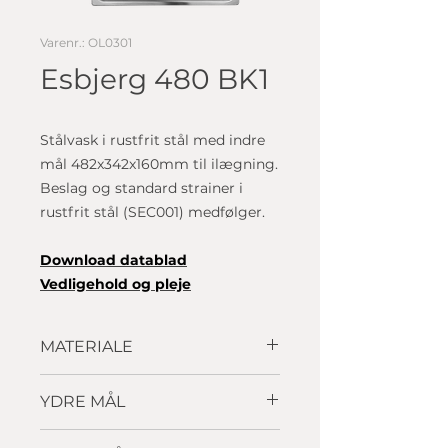
Varenr.: OL0301
Esbjerg 480 BK1
Stålvask i rustfrit stål med indre
mål 482x342x160mm til ilægning.
Beslag og standard strainer i
rustfrit stål (SEC001) medfølger.
Download datablad
Vedligehold og pleje
MATERIALE
Rustfrit stål
YDRE MÅL
550 x 498mm