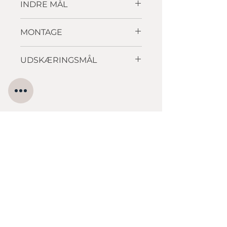
INDRE MÅL
482 x 342 x 160mm
MONTAGE
Ilægning / underlimning
UDSKÆRINGSMÅL