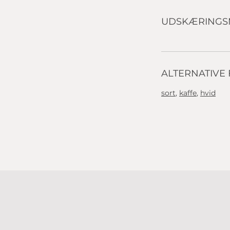
UDSKÆRINGS
ALTERNATIVE
sort
,
k
affe
,
hvid