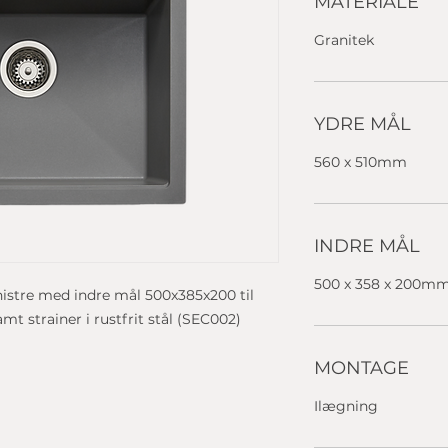
MATERIALE
Granitek
YDRE MÅL
560 x 510mm
INDRE MÅL
500 x 358 x 200m
nistre med indre mål 500x385x200 til
mt strainer i rustfrit stål (SEC002)
MONTAGE
Ilægning