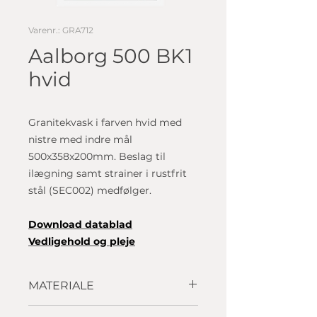
Varenr.: GRA712
Aalborg 500 BK1
hvid
Granitekvask i farven hvid med
nistre med indre mål
500x358x200mm. Beslag til
ilægning samt strainer i rustfrit
stål (SEC002) medfølger.
Download datablad
Vedligehold og pleje
MATERIALE
Granitek