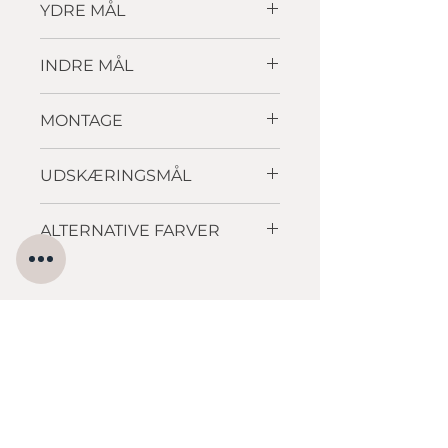
YDRE MÅL
560 x 510mm
INDRE MÅL
500 x 358 x 200mm
MONTAGE
Ilægning
UDSKÆRINGSMÅL
ALTERNATIVE FARVER
sort
,
k
affe
,
grå